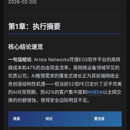
2026-02-20)
第1章：执行摘要
核心结论速览
一句话结论
: Arista Networks凭借EOS软件平台的高转
换成本和47%的自由现金流率，是网络设备领域罕见的
优质公司；AI推理需求的爆发式增长正为其前端网络业
务创造结构性机遇——但当前52倍PE已定价了近乎完美
的AI兑现预期，而42%的客户集中度和
NVIDIA
以太网交
换的份额侵蚀，使得安全边际明显不足。
维度
结论
置信度