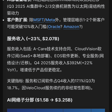
(Q3 2025 AI集群中>2/3交换机销售为以太网)是结构性
驱动力
客户数扩展
: 除
MSFT
/
Meta
外，管理层暗示1-2个新客户
可能突破10%收入门槛(
Oracle
?
Amazon
?)
服务收入 (~23%, $2.07B)
服务收入包括: A-Care技术支持合同、CloudVision软
件订阅(SaaS+本地部署)、EOS软件更新、专业服务(网
络设计/迁移)。Q4 2025服务收入$392M(+22%
YoY)，增速低于产品但更稳定。
关键指标: 服务和订阅软件占Q4收入的17.1%(Q3为
18.7%，因VeloCloud服务续约的非经常性影响)。
AI网络子分部 ($1.5B → $3.25B)