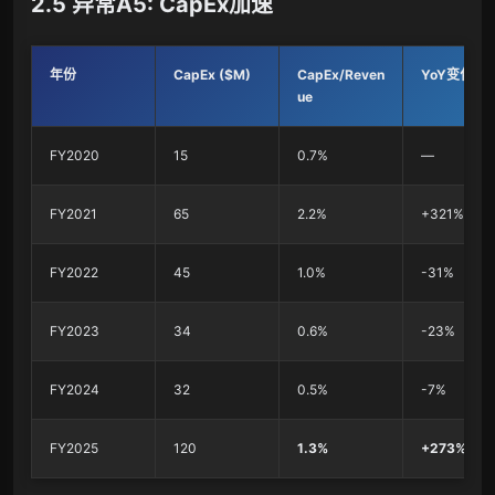
2.5 异常A5: CapEx加速
年份
CapEx ($M)
CapEx/Reven
YoY变化
ue
FY2020
15
0.7%
—
FY2021
65
2.2%
+321%
FY2022
45
1.0%
-31%
FY2023
34
0.6%
-23%
FY2024
32
0.5%
-7%
FY2025
120
1.3%
+273%