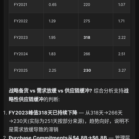
FY2021
0.65
220
1.07
FY2022
1.29
275
1.71
FY2023
1.95
318
2.22
FY2024
1.83
266
2.51
FY2025
2.25
230
3.27
战略备货 vs 需求放缓 vs 供应链缓冲?
综合分析支持
战
略性供应链缓冲
的判断:
FY2023峰值318天已持续下降
— 从318天→266天
→230天(实际为251天按部分来源)，趋势向好，说明不
是需求放缓导致的滞销
Purchase Commitments从$4.8B→$6.8B
— 管理层