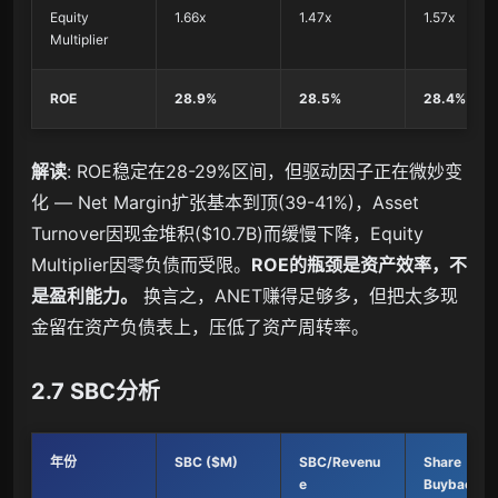
Equity
1.66x
1.47x
1.57x
Multiplier
ROE
28.9%
28.5%
28.4%
解读
: ROE稳定在28-29%区间，但驱动因子正在微妙变
化 — Net Margin扩张基本到顶(39-41%)，Asset
Turnover因现金堆积($10.7B)而缓慢下降，Equity
Multiplier因零负债而受限。
ROE的瓶颈是资产效率，不
是盈利能力。
换言之，ANET赚得足够多，但把太多现
金留在资产负债表上，压低了资产周转率。
2.7 SBC分析
年份
SBC ($M)
SBC/Revenu
Share
e
Buyback