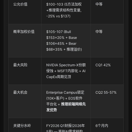
公允价值
$100-103 (5方法加权
中等
+推理需求结构性变量,
-25% vs $137)
概率加权价值
$105-107 (Bull
中等
$153×20% + Base
$106×45% + Bear
$68×35% + 推理溢价)
最大风险
NVIDIA Spectrum-X份额
CQ1 42%
侵蚀 + MSFT内部化 + AI
CapEx周期见顶
最大机会
Enterprise Campus锁定
CQ2 55-57%
(10K+客户) + EOS软件
平台化 +
推理前端网络先
发优势
关键分水岭
FY2026 Q1财报(2026年
6个月内
5月) — 鉴别AI需求结构