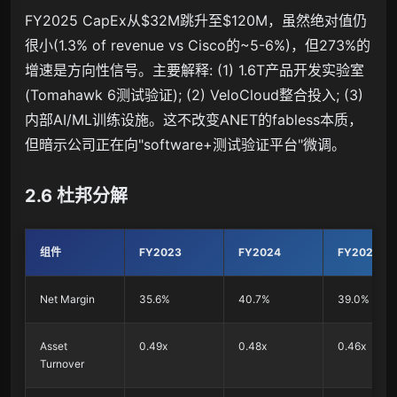
FY2025 CapEx从$32M跳升至$120M，虽然绝对值仍
很小(1.3% of revenue vs Cisco的~5-6%)，但273%的
增速是方向性信号。主要解释: (1) 1.6T产品开发实验室
(Tomahawk 6测试验证); (2) VeloCloud整合投入; (3)
内部AI/ML训练设施。这不改变ANET的fabless本质，
但暗示公司正在向"software+测试验证平台"微调。
2.6 杜邦分解
组件
FY2023
FY2024
FY2025
Net Margin
35.6%
40.7%
39.0%
Asset
0.49x
0.48x
0.46x
Turnover