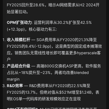
FY2025回升至28.6%，暗示AI网络需求从H2 2024开
始显著拉动。
OPM扩张动力
: 运营利润率从30.2%扩张至42.5%
(+12.3pp)，核心驱动力有三:
收入规模杠杆
— SGA费用率从FY2020的21.3%降至
FY2025的8.4%(-12.9pp)，这是典型的固定成本摊薄效
应。销售团队无需线性增长即可覆盖更多hyperscale客
户
产品组合升级
— 高端800G交换机ASP更高，软件服务
占比从~18%提升至~23%，两者均改善blended
margin
R&D效率
— R&D费用率从FY2020的22.5%降至
FY2025的13.7%，但绝对值从$521M增至$1.24B，表
明EOS单一代码库的研发规模效应正在显现