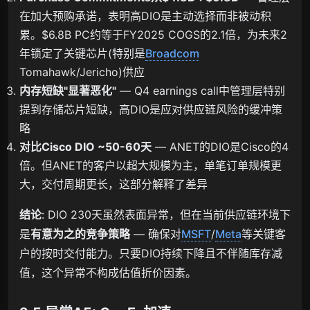
在加大预购承诺，表明高DIO是主动选择而非被动积
累。$6.8B PC约等于FY2025 COGS的2.1倍，为未来2
年锁定了关键芯片(特别是
Broadcom
Tomahawk/Jericho)供应
内存短缺"显著恶化"
— Q4 earnings call中管理层特别
提到存储芯片短缺，高DIO是应对供应链风险的缓冲策
略
对比Cisco DIO ~50-60天
— ANET的DIO是Cisco的4
倍。但ANET的客户以超大规模为主，单笔订单规模更
大，交付周期更长，这部分解释了差异
结论
: DIO 230天虽然表面异常，但在当前供应链环境下
是
有意为之的竞争策略
— 确保对
MSFT
/
Meta
等关键客
户的按时交付能力。只要DIO持续下降且不伴随库存减
值，这个异常不构成估值折价因素。