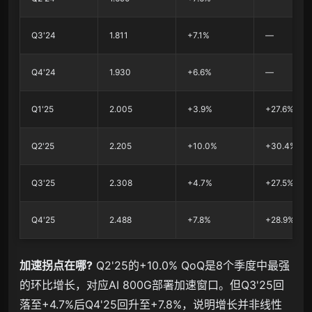
Q3'24
1.811
+7.1%
—
Q4'24
1.930
+6.6%
—
Q1'25
2.005
+3.9%
+27.6%
Q2'25
2.205
+10.0%
+30.4%
Q3'25
2.308
+4.7%
+27.5%
Q4'25
2.488
+7.8%
+28.9%
加速拐点在哪?
Q2'25的+10.0% QoQ是8个季度中最强
的环比增长，对应AI 800G部署加速窗口。但Q3'25回
落至+4.7%后Q4'25回升至+7.8%，说明增长并非线性