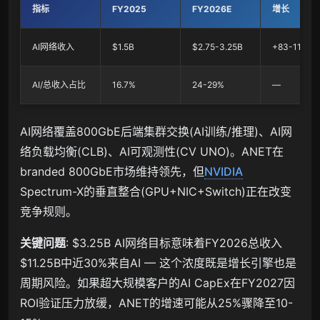
指标
FY2025
FY2026E
增长
AI网络收入
$1.5B
$2.75-3.25B
+83-117%
AI/总收入占比
16.7%
24-29%
—
AI网络覆盖800GbE后端集群交换(AI训练/推理)、AI网
络负载均衡(CLB)、AI可观测性(CV UNO)。ANET在
branded 800GbE市场维持领先，但
NVIDIA
Spectrum-X的垂直整合(GPU+NIC+Switch)正在改变
竞争规则。
关键问题
: $3.25B AI网络目标意味着FY2026总收入
$11.25B中近30%来自AI — 这个浓度既是增长引擎也是
周期风险。如果超大规模客户的AI CapEx在FY2027因
ROI验证压力放缓，ANET的增速可能从25%骤降至10-