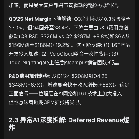
加速，而是受大客户部署节奏驱动的"脉冲式增长"。
Q3'25 Net Margin下降解读
: Q3净利率从40.3%骤降至
37.0%，但Q4回升至38.4%。下降主要由R&D费用激增
驱动(Q3 R&D $326M vs Q2 $297M, +9.8%)和SGA从
$156M跳至$186M(+19.2%)。这可能反映: (1) 1.6T产品
开发投入加速; (2) VeloCloud整合一次性费用; (3)
Todd Nightingale上任后的campus销售团队扩建。
R&D费用加速趋势
: 从Q1'24 $208M到Q4'25
$348M(+67%)，增速显著快于收入增长(+58%)。这是
正面信号——管理层在AI网络和1.6T技术上加大投入，
但也意味着近期OPM扩张将受限。
2.3 异常A1深度拆解: Deferred Revenue爆
炸