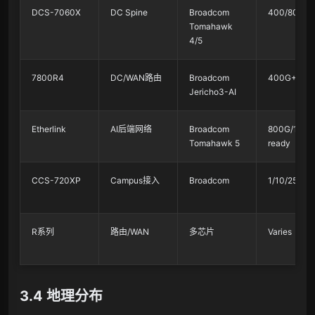
DCS-7060X
DC Spine
Broadcom
400/800G
Tomahawk
4/5
7800R4
DC/WAN路由
Broadcom
400G+
Jericho3-AI
Etherlink
AI后端网络
Broadcom
800G/1.6T-
Tomahawk 5
ready
CCS-720XP
Campus接入
Broadcom
1/10/25G
R系列
路由/WAN
多芯片
Varies
3.4 地理分布