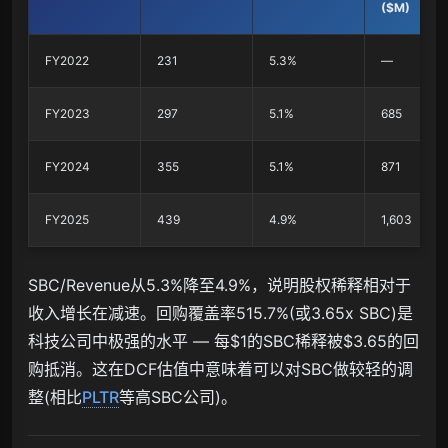
($M)
FY2022
231
5.3%
—
FY2023
297
5.1%
685
FY2024
355
5.1%
871
FY2025
439
4.9%
1,603
SBC/Revenue从5.3%降至4.9%，说明股权稀释相对于
收入增长在减速。回购覆盖率515.7%(或3.65x SBC)是
科技公司中极强的水平 — 每$1的SBC稀释被$3.65的回
购抵消。这在DCF估值中意味着可以对SBC做较轻的调
整(相比
PLTR
等高SBC公司)。