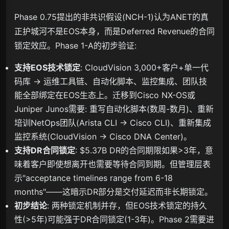
Phase 0.75提出的非共识假设(NCH-1)认为ANET的真
正护城河不是EOS本身，而是Deferred Revenue的合同
锁定效应。Phase 1-A的初步验证:
支持EOS技术锁定
: CloudVision 3,000+客户+单一代
码库 → 运维工具链、自动化脚本、监控集成、团队技
能全部绑定在EOS生态上。迁移到Cisco NX-OS或
Juniper Junos需要: 重写自动化脚本(数周-数月)、重新
培训NetOps团队(Arista CLI → Cisco CLI)、重新集成
监控系统(CloudVision → Cisco DNA Center)。
支持DR合同锁定
: $5.37B DR的合同期限如果>3年，意
味着客户即使想离开也需要等待合同到期。但管理层表
示"acceptance timelines range from 6-18
months"——这暗示DR部分是交付延迟而非长期锁定。
初步结论
: 两种锁定机制并存，但EOS技术锁定的持久
性(>5年)可能强于DR合同锁定(1-3年)。Phase 2需要进