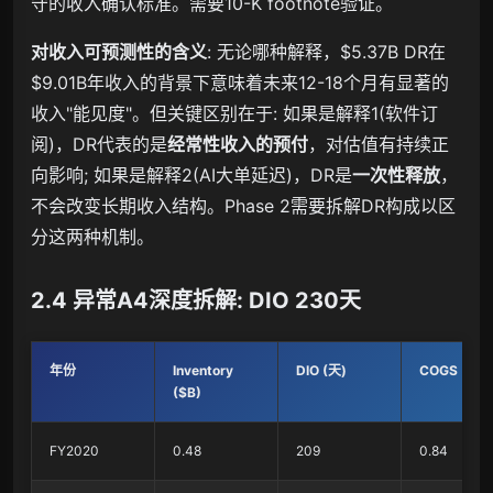
守的收入确认标准。需要10-K footnote验证。
对收入可预测性的含义
: 无论哪种解释，$5.37B DR在
$9.01B年收入的背景下意味着未来12-18个月有显著的
收入"能见度"。但关键区别在于: 如果是解释1(软件订
阅)，DR代表的是
经常性收入的预付
，对估值有持续正
向影响; 如果是解释2(AI大单延迟)，DR是
一次性释放
，
不会改变长期收入结构。Phase 2需要拆解DR构成以区
分这两种机制。
2.4 异常A4深度拆解: DIO 230天
年份
Inventory
DIO (天)
COGS ($B)
($B)
FY2020
0.48
209
0.84