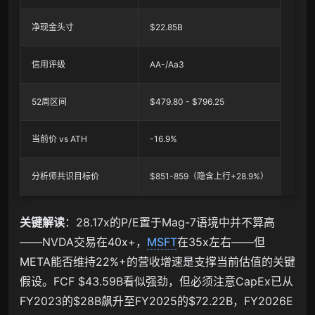
净现金头寸
$22.85B
信用评级
AA-/Aa3
52周区间
$479.80 - $796.25
当前价 vs ATH
-16.9%
分析师共识目标价
$851-859（隐含上行+28.9%）
关键解读
：28.17x的P/E置于Mag-7语境中并不算高
——NVDA交易在40x+，
MSFT
在35x左右——但
META能否维持22%+的营收增速是支撑当前估值的关键
假设。FCF $43.59B看似强劲，但必须注意CapEx已从
FY2023的$28B飙升至FY2025的$72.22B，FY2026E