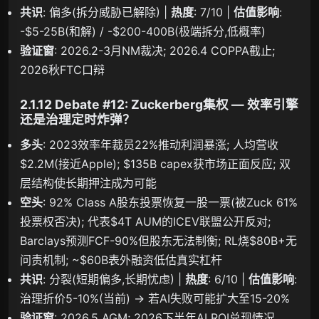
共识
: 偏多(拆分威胁已解除) |
热度
: 7/10 |
估值影响
:
-$5-25B(和解) / -$200-400B(极端拆分,低概率)
验证窗
: 2026.2-3月NM裁决; 2026.4 COPPA截止;
2026秋FTC口辩
2.1.12 Debate #12: Zuckerberg集权 — 效率引擎
还是治理定时炸弹？
多头
: 2023效率年裁员22%推动利润暴涨; 人均营收
$2.2M(接近Apple); $135B capex获市场正面反应; 双
层结构使长期押注成为可能
空头
: 92% Class A股东投票恢复一股一票(被Zuck 61%
投票权否决); 代表$4T AUM的ICEV联盟公开反对;
Barclays预测FCF-90%但股东无法制衡; RL烧$80B+无
问责机制; ~$60B表外融资低估真实杠杆
共识
: 分裂(短期偏多,长期忧虑) |
热度
: 6/10 |
估值影响
:
治理折价5-10%(当前) → 若AI失败可能扩大至15-20%
验证窗
: 2026.5 AGM; 2026下半年AI ROI兑现情况