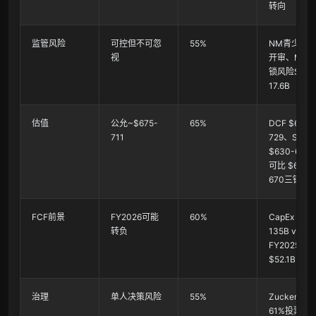
转向
监管风险
可控但不可忽
55%
NM青少年
视
开审、MDL
锁风险$10-
17.6B
估值
公允~$675-
65%
DCF $653-
711
729、SOTP
$630-690
可比 $630-
670三锚收
FCF前景
FY2026可能
60%
CapEx $115
转负
135B vs
FY2025 FC
$52.1B
治理
单人决策风险
55%
Zuckerberg
61%投票权