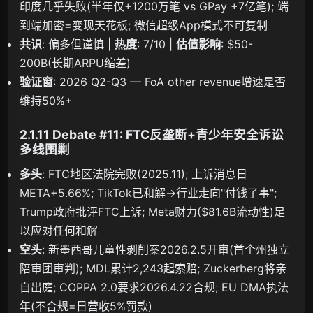
印度几乎失败(半年仅+1200万笔 vs GPay +7亿笔); 端
到端加密=变现天花板; 微信超级App模式不可复制
共识
: 偏多但谨慎 |
热度
: 7/10 |
估值影响
: $50-
200B(长期ARPU缩差)
验证窗
: 2026 Q2-Q3 — FoA other revenue增速是否
维持50%+
2.1.11 Debate #11: FTC反垄断+青少年安全诉讼
多线围剿
多头
: FTC地区法院完败(2025.11); 上诉消息日
META+5.66%; TikTok已和解→行业走向"付钱了事";
Trump政府批评FTC上诉; Meta财力($81.6B流动性)足
以应对任何和解
空头
: 新墨西哥儿童性剥削案2026.2.5开审(首个州独立
陪审团审判); MDL累计2,243起索赔; Zuckerberg将亲
自出庭; COPPA 2.0要求2026.4.22合规; EU DMA执法
年(不合规=日营收5%罚款)