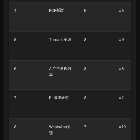
4
FCF断崖
9
#5
5
Threads变现
8
#9
6
AI广告变现效
8
#8
率
7
RL战略转型
8
#2
8
WhatsApp变
7
#10
现