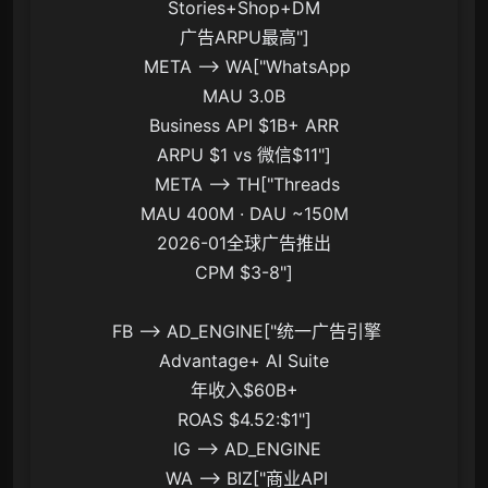
Stories+Shop+DM
广告ARPU最高"]

 META --> WA["WhatsApp
MAU 3.0B
Business API $1B+ ARR
ARPU $1 vs 微信$11"]

 META --> TH["Threads
MAU 400M · DAU ~150M
2026-01全球广告推出
CPM $3-8"]

 FB --> AD_ENGINE["统一广告引擎
Advantage+ AI Suite
年收入$60B+
ROAS $4.52:$1"]

 IG --> AD_ENGINE

 WA --> BIZ["商业API