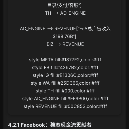
目录/支付/客服"]

 TH --> AD_ENGINE

 AD_ENGINE --> REVENUE["FoA总广告收入
$198.76B"]

 BIZ --> REVENUE

 style META fill:#1877F2,color:#fff

 style FB fill:#4267B2,color:#fff

 style IG fill:#E1306C,color:#fff

 style WA fill:#25D366,color:#fff

 style TH fill:#000,color:#fff

 style AD_ENGINE fill:#FF6B00,color:#fff

4.2.1 Facebook：稳态现金流贡献者