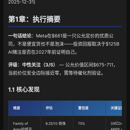
2025-12-31)
第1章：执行摘要
一句话结论
：Meta在$661是一只公允定价的优质公
司，不是便宜货也不是泡沫——投资回报取决于$125B
AI赌注是否在2027年前证明自己。
评级
：
中性关注（3/5）
— 公允价值区间$675-711，
当前价位安全边际接近零，需等待催化剂验证。
1.1 核心发现
维度
评估
置信度
关键证据
Family of
8.25/10 极强
75%
39亿DAP、
Apps护城河
ARPP +15%