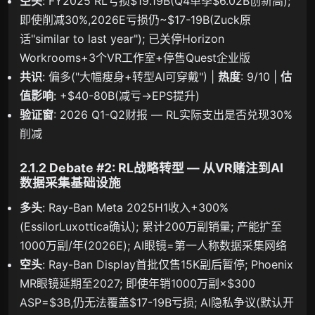
空头
: FY2025 RL亏损$19.19B(Q4单季$6.02B创新高);
即使削减30%,2026E亏损仍~$17-19B(Zuck原
话"similar to last year"); 已关停Horizon
Workrooms+3个VR工作室+停售Quest企业版
共识
: 偏多("大幅瘦身+转型AI可穿戴") |
热度
: 9/10 |
估
值影响
: +$40-80B(减亏→EPS提升)
验证窗
: 2026 Q1-Q2财报 — RL实际支出是否兑现30%
削减
2.1.2 Debate #2: RL战略转型 — 从VR赌注到AI
数据采集基础设施
多头
: Ray-Ban Meta 2025H1收入+300%
(EssilorLuxottica确认); 累计200万副销量; 产能扩至
1000万副/年(2026E); AI眼镜=第一人称数据采集网络
空头
: Ray-Ban Display首批仅售15K副后暂停; Phoenix
MR眼镜延期至2027; 即使年销1000万副×$300
ASP=$3B,仍无法覆盖$17-19B亏损; AI隐私争议(默认开