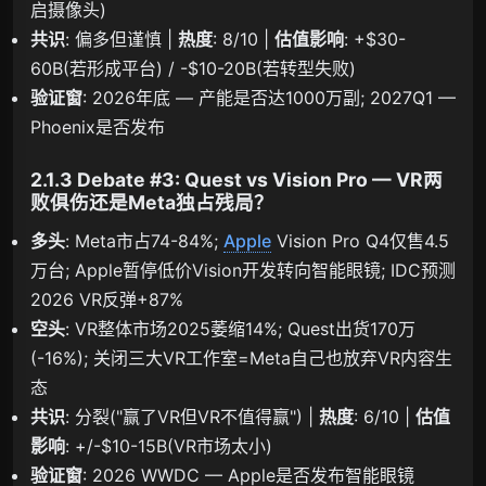
启摄像头)
共识
: 偏多但谨慎 |
热度
: 8/10 |
估值影响
: +$30-
60B(若形成平台) / -$10-20B(若转型失败)
验证窗
: 2026年底 — 产能是否达1000万副; 2027Q1 —
Phoenix是否发布
2.1.3 Debate #3: Quest vs Vision Pro — VR两
败俱伤还是Meta独占残局？
多头
: Meta市占74-84%;
Apple
Vision Pro Q4仅售4.5
万台; Apple暂停低价Vision开发转向智能眼镜; IDC预测
2026 VR反弹+87%
空头
: VR整体市场2025萎缩14%; Quest出货170万
(-16%); 关闭三大VR工作室=Meta自己也放弃VR内容生
态
共识
: 分裂("赢了VR但VR不值得赢") |
热度
: 6/10 |
估值
影响
: +/-$10-15B(VR市场太小)
验证窗
: 2026 WWDC — Apple是否发布智能眼镜