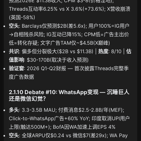
预测2026E $11.3B收入; CPM $3-8(价格洼地);
Threads互动率6.25% vs X 3.6%(+73.6%); X营收崩溃
(英国-58%)
空头
: Barclays仅预测$2B(差5.6x); 用户100%=IG用户
→自相残杀风险; IG互动已降15%; CPM低=广告主出价
低=转化存疑; 文字广告TAM仅~$4.5B(X巅峰)
共识
: 偏多但分裂极大($2B vs $11.3B) |
热度
: 8/10 |
估
值影响
: $30-170B(取决于收入预测)
验证窗
: 2026 Q1-Q2财报 — 首次披露Threads完整季
度广告数据
2.1.10 Debate #10: WhatsApp变现 — 沉睡巨人
还是微信幻觉？
多头
: 3.3-3.5B MAU; 付费消息$2.5-2.8B/年(MEF);
Click-to-WhatsApp广告+60% YoY; 印度取消UPI用户
上限(触达500M+); BofA因WA加速上调EPS 4%
空头
: 全球ARPU仅$0.24 vs 微信$7(差29x); WA Pay