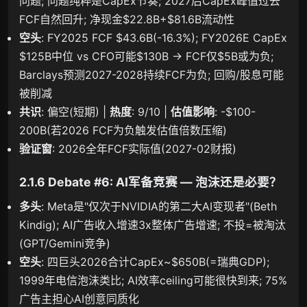
问题; 问题纯粹是CapEx节奏; 2027后CapEx峰值过去
FCF自然回升; 净现金$22.8B+$81.6B流动性
空头
: FY2025 FCF $43.6B(-16.3%); FY2026E CapEx
$125B中位 vs CFO可能$130B → FCF仅$5B或为负;
Barclays预测2027-2028持续FCF为负; 回购/股息可能
被削减
共识
: 偏空(短期) |
热度
: 9/10 |
估值影响
: -$100-
200B(若2026 FCF为负触发估值倍数压缩)
验证窗
: 2026全年FCF实际值(2027-02财报)
2.1.6 Debate #6: AI军备竞赛 — 泡沫还是必要？
多头
: Meta是"仅次于NVIDIA的第二大AI变现者"(Beth
Kindig); AI广告收入增速3x整体广告增速; 不投=被淘汰
(GPT/Gemini竞争)
空头
: 四巨头2026合计CapEx~$650B(=瑞典GDP);
1999年电信泡沫类比; AI效率ceiling可能很快到来; 75%
广告主担心AI创意同质化