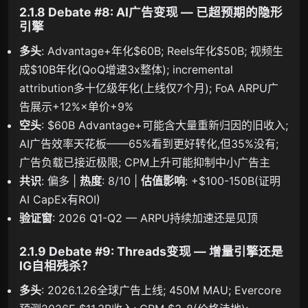
2.1.8 Debate #8: AI广告变现 — 已超预期的隐形
引擎
多头
: Advantage+年化$60B; Reels年化$50B; 视频生
成$10B年化(QoQ增速3x整体); incremental
attribution多十亿级年化(上线仅7个月); FoA ARPU广
告展示+12%×单价+9%
空头
: $60B Advantage+可能含大量重新归因的旧收入;
AI广告效率天花板——65%看到更好转化,但35%没有;
广告负载已接近极限; CPM上升可能抑制中小广告主
共识
: 偏多 |
热度
: 8/10 |
估值影响
: +$100-150B(证明
AI CapEx有ROI)
验证窗
: 2026 Q1-Q2 — ARPU持续加速还是见顶
2.1.9 Debate #9: Threads变现 — 增量引擎还是
IG自相残杀？
多头
: 2026.1.26全球广告上线; 450M MAU; Evercore