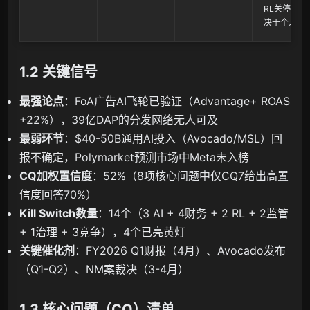
RL关停完全
决于个人意
1.2 关键信号
最强论点
：FoA广告AI飞轮已验证（Advantage+ ROAS
+22%），39亿DAP的分发网络无人可及
最弱环节
：$40-50B通用AI投入（Avocado/MSL）回
报不确定，Polymarket预测市场中Meta未入榜
CQ加权置信度
：52%（8项核心问题中仅CQ7给出高置
信度回答70%）
Kill Switch数量
：14个（3 AI + 4财务 + 2 RL + 2监管
+ 1治理 + 3竞争），4个已亮黄灯
关键催化剂
：FY2026 Q1财报（4月）、Avocado发布
（Q1-Q2）、NM案裁决（3-4月）
1.3 核心问题（CQ）清单