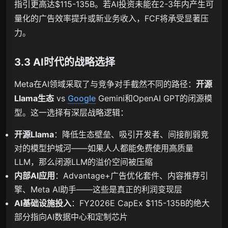
指引更高达$115-135B。若AI投资未能在2-3年内产生可
量化的广告效率提升或新业务收入，FCF将承受显著压
力。
3.3 AI时代的战略选择
Meta在AI领域采取了与竞争对手截然不同的路径：
开源
Llama生态
vs
Google
Gemini和OpenAI GPT的闭源模
型。这一选择有深层战略逻辑：
开源Llama
：降低生态壁垒、吸引开发者、间接削弱竞
对的模型护城河——如果人人都能免费使用高质量
LLM，那么闭源LLM的溢价空间被压缩
内部AI应用
：Advantage+广告优化套件、内容推荐引
擎、Meta AI助手——这些是真正的利润变现层
AI基础设施投入
：FY2026E CapEx $115-135B的绝大
部分指向AI数据中心和定制芯片