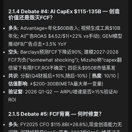
2.1.4 Debate #4: AI CapEx $115-135B — 创造
价值还是毁灭FCF？
多头
: Advantage+年化$60B收入; 视频生成工具$10B
年化; AI广告ROAS $4.52/$1(+22% vs手动); GEM模型
推动FB广告点击+3.5% YoY
空头
: Barclays预测FCF下降近90%; 建模2027-2028
FCF为负("somewhat shocking"); Mizuho称"capex翻
倍留下有限FCF,ROI不确定"; 四巨头$950B市值蒸发
共识
: 分裂(Q4财报后+10%,随后-10%) |
热度
: 10/10 |
估值影响
: ±$200-300B(META最大单一变量)
验证窗
: 2026 Q1-Q2 — ARPU增速是否≥15%验证AI
ROI
2.1.5 Debate #5: FCF背离 — 何时修复？
多头
: FY2025 CFO $115.8B(+26.8%),现金创造能力无