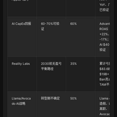
YoY、广告A
已验证
AI CapEx回报
60-70%可验
60%
Advantage
证
ROAS
+22%、CP
-17%；但
AI $40-50
验证
Reality Labs
2030前无盈亏
35%
累计亏损
平衡路径
$83.6B，
$19B+；Ra
Ban亮点但
TAM不足
Llama/Avoca
转型期不确定
50%
Llama 4基
do AI战略
造假、LeCu
离职、
Avocado闭