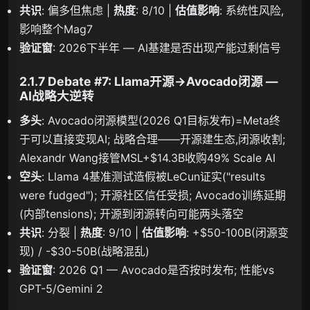
共识
: 偏多但焦虑 |
热度
: 8/10 |
估值影响
: 系统性风险,
影响整个Mag7
验证窗
: 2026下半年 — AI基建是否出现产能过剩信号
2.1.7 Debate #7: Llama开源→Avocado闭源 —
AI战略大逆转
多头
: Avocado闭源模型(2026 Q1目标发布)=Meta终
于可以直接变现AI; 战略合理——开源建生态,闭源收割;
Alexandr Wang接管MSL+$14.3B收购49% Scale AI
空头
: Llama 4基准测试造假被LeCun证实("results
were fudged"); 开源社区信任受损; Avocado训练延期
(内部tensions); 开源到闭源转向可能两头落空
共识
: 分裂 |
热度
: 9/10 |
估值影响
: +$50-100B(闭源变
现) / -$30-50B(战略混乱)
验证窗
: 2026 Q1 — Avocado是否按时发布; 性能vs
GPT-5/Gemini 2