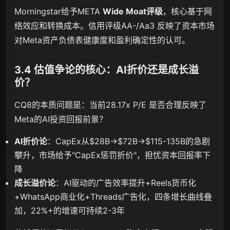
Morningstar给予META
Wide Moat评级
，核心基于网
络效应和转换成本。信用评级AA-/Aa3 反映了资本市场
对Meta资产负债表健康度和盈利确定性的认可。
3.4 估值争论的核心：AI折价还是成长溢
价？
CQ8的本质问题是：当前28.17x P/E 是否合理反映了
Meta的AI投资回报前景？
AI折价论
：CapEx从$28B→$72B→$115-135B的急剧
攀升，市场给予"CapEx惩罚折价"，担忧资本回报率下
降
成长溢价论
：AI驱动的广告效率提升+Reels货币化
+WhatsApp商业化+Threads广告化，四条增长曲线叠
加，22%+的增速可持续2-3年