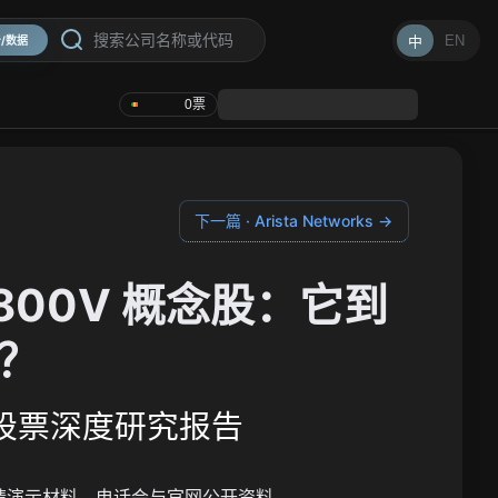
EN
中
/数据
0
票
下一篇 · Arista Networks →
800V 概念股：它到
？
NVT) 股票深度研究报告
、业绩演示材料、电话会与官网公开资料