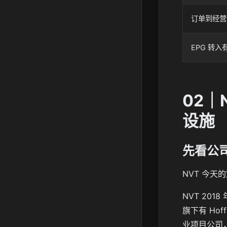
订单到经营
EPG 转
02
设施
先看公
NVT 今
NVT 20
旗下有 Hof
业项目公司