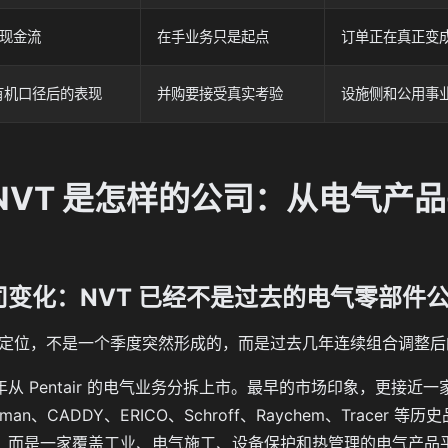
现金流
在手业务只是起点
订单正在真正变
入有机口径后的表现
并购要接受真实考验
设施侧和公用事
｜NVT 是怎样的公司：从电气产
司变化：NVT 已经不是过去的电气零部件
天的定位，不是一个季度突然形成的，而是过去几年连续组合调整
18 年从 Pentair 的电气业务分拆上市。最早的市场印象，
fman、CADDY、ERICO、Schroff、Raychem、Trace
，而是一家覆盖工业、电气施工、设备保护和热管理的电气产品