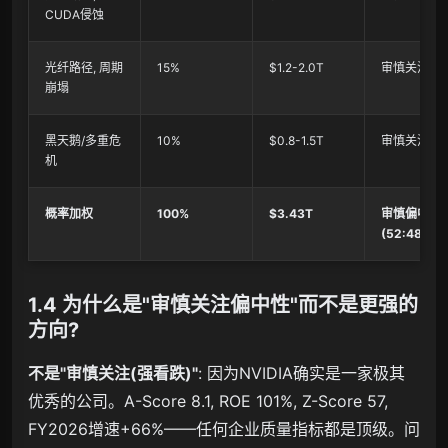
CUDA侵蚀
光纤路径, 周期
15%
$1.2-2.0T
审慎关注
崩塌
黑天鹅/多重危
10%
$0.8-1.5T
审慎关注
机
概率加权
100%
$3.43T
审慎偏中性
(52:48)
1.4 为什么是"审慎关注偏中性"而不是更强的
方向?
不是"审慎关注(强看跌)"
: 因为NVIDIA确实是一家极其
优秀的公司。A-Score 8.1, ROE 101%, Z-Score 57,
FY2026增速+66%——任何企业质量指标都是顶级。问