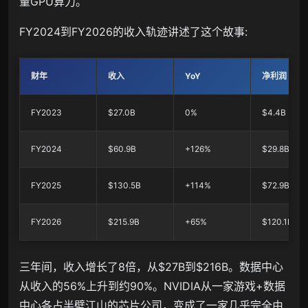
量GPU算力。
FY2024到FY2026的收入轨迹讲述了这个故事:
财年
收入
YoY
净利润
FY2023
$27.0B
0%
$4.4B
FY2024
$60.9B
+126%
$29.8B
FY2025
$130.5B
+114%
$72.9B
FY2026
$215.9B
+65%
$120.1B
三年间，收入增长了8倍，从$27B到$216B。数据中心
从收入的56%上升到约90%。NVIDIA从一家游戏+数据
中心各占半壁江山的芯片公司，变成了一家几乎完全由