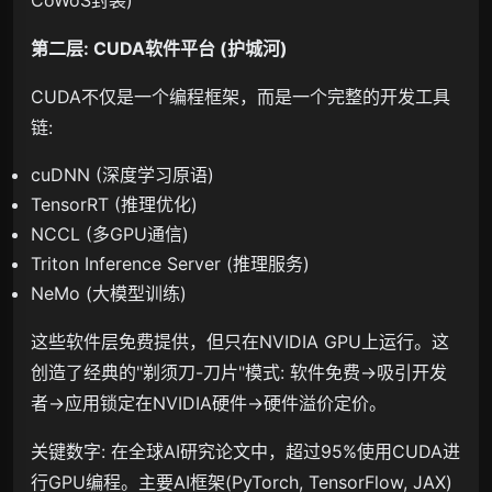
CoWoS封装)
第二层: CUDA软件平台 (护城河)
CUDA不仅是一个编程框架，而是一个完整的开发工具
链:
cuDNN (深度学习原语)
TensorRT (推理优化)
NCCL (多GPU通信)
Triton Inference Server (推理服务)
NeMo (大模型训练)
这些软件层免费提供，但只在NVIDIA GPU上运行。这
创造了经典的"剃须刀-刀片"模式: 软件免费→吸引开发
者→应用锁定在NVIDIA硬件→硬件溢价定价。
关键数字: 在全球AI研究论文中，超过95%使用CUDA进
行GPU编程。主要AI框架(PyTorch, TensorFlow, JAX)