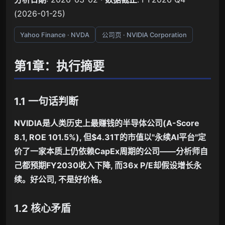
(2026-01-25)
Yahoo Finance · NVDA
公司页 · NVIDIA Corporation
第1章：执行摘要
1.1 一句话判断
NVIDIA是人类历史上最赚钱的半导体公司(A-Score
8.1, ROE 101.5%), 但$4.31T的市值以"永续AI平台"定
价了一家本质上仍依赖CapEx周期的公司——分析师自
己都预期FY2030收入下降, 而36x P/E却假设增长永
续。好公司, 不是好价格。
1.2 核心矛盾