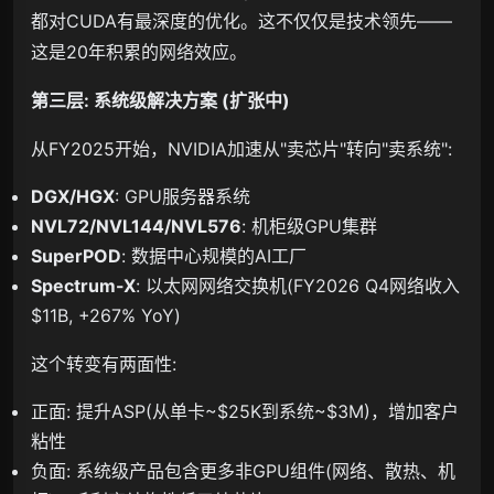
都对CUDA有最深度的优化。这不仅仅是技术领先——
这是20年积累的网络效应。
第三层: 系统级解决方案 (扩张中)
从FY2025开始，NVIDIA加速从"卖芯片"转向"卖系统":
DGX/HGX
: GPU服务器系统
NVL72/NVL144/NVL576
: 机柜级GPU集群
SuperPOD
: 数据中心规模的AI工厂
Spectrum-X
: 以太网网络交换机(FY2026 Q4网络收入
$11B, +267% YoY)
这个转变有两面性:
正面: 提升ASP(从单卡~$25K到系统~$3M)，增加客户
粘性
负面: 系统级产品包含更多非GPU组件(网络、散热、机