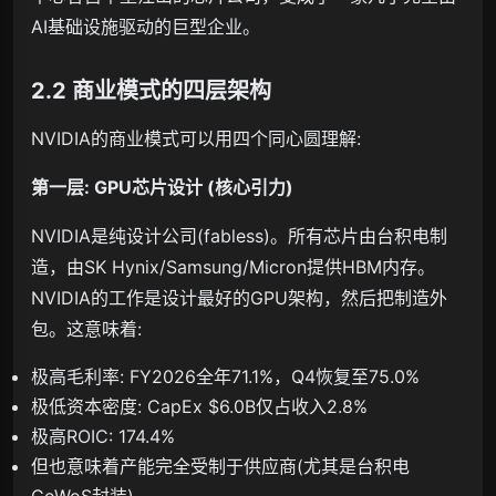
AI基础设施驱动的巨型企业。
2.2 商业模式的四层架构
NVIDIA的商业模式可以用四个同心圆理解:
第一层: GPU芯片设计 (核心引力)
NVIDIA是纯设计公司(fabless)。所有芯片由台积电制
造，由SK Hynix/Samsung/Micron提供HBM内存。
NVIDIA的工作是设计最好的GPU架构，然后把制造外
包。这意味着:
极高毛利率: FY2026全年71.1%，Q4恢复至75.0%
极低资本密度: CapEx $6.0B仅占收入2.8%
极高ROIC: 174.4%
但也意味着产能完全受制于供应商(尤其是台积电