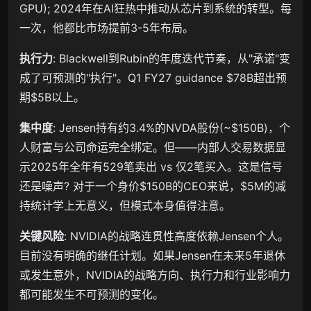
GPU); 2024年在AI狂热中推动从芯片到系统的转型。每
一次，他都比市场提前3-5年布局。
执行力
: Blackwell到Rubin的年度迭代节奏，从"承诺"变
成了可预测的"执行"。Q1 FY27 guidance $78B超出预
期$5B以上。
集中度
: Jensen持有约3.4%的NVDA股份(~$150B)，个
人财富与公司命运完全绑定。但——内部人交易数据显
示2025年全年有529笔卖出 vs 仅2笔买入。这是信号
还是噪声? 对于一个身价$150B的CEO来说，$5M的减
持统计学上无意义，但模式本身值得注意。
关键风险
: NVIDIA的战略连贯性高度依赖Jensen个人。
目前没有明确的继任计划。如果Jensen在未来5年退休
或发生意外，NVIDIA的战略方向、执行力和行业影响力
都可能发生不可预测的变化。