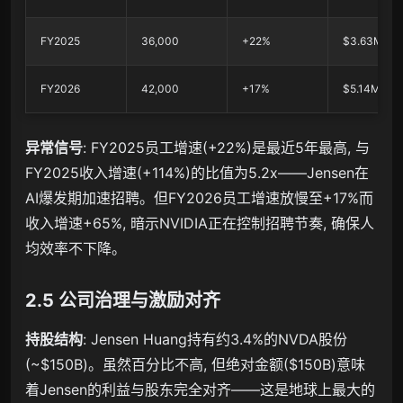
FY2025
36,000
+22%
$3.63M
FY2026
42,000
+17%
$5.14M
异常信号
: FY2025员工增速(+22%)是最近5年最高, 与
FY2025收入增速(+114%)的比值为5.2x——Jensen在
AI爆发期加速招聘。但FY2026员工增速放慢至+17%而
收入增速+65%, 暗示NVIDIA正在控制招聘节奏, 确保人
均效率不下降。
2.5 公司治理与激励对齐
持股结构
: Jensen Huang持有约3.4%的NVDA股份
(~$150B)。虽然百分比不高, 但绝对金额($150B)意味
着Jensen的利益与股东完全对齐——这是地球上最大的