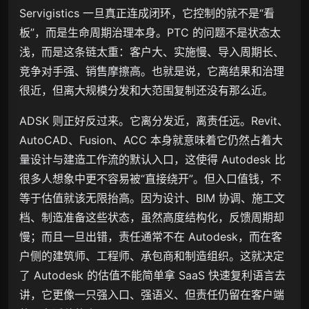
Servigistics 一旦真正连成闭环，它控制的就不是“看
板”，而是生命周期治理本身。PTC 的问题不是状态太
浅，而是这条链太重：客户大、实施慢、导入周期长、
竞争对手强、销售摩擦高。也就是说，它离结果和治理
很近，但离大规模分发和大范围复制还没有那么近。
ADSK 则正好反过来。它离分发近，离责任远。Revit、
AutoCAD、Fusion、ACC 本身就意味着它仍然占着大
量设计与建造工作流的默认入口，这使得 Autodesk 比
很多人想象中更不容易被“直接绕开”。但入口值钱，不
等于估值就该无限抬高。因为设计、BIM 协调、施工文
档、制造准备这些状态，虽然高度结构化，反馈周期却
慢；而且一旦出错，责任通常不在 Autodesk，而在客
户侧的建筑师、工程师、承包商和制造组织。这就决定
了 Autodesk 的估值不能简单拿 SaaS 快速复利语言去
讲，它更像一只强入口、强语义、但责任仍留在客户端