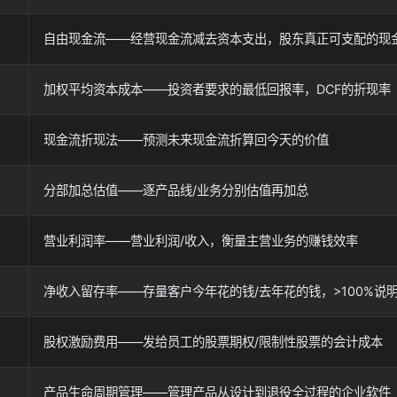
自由现金流——经营现金流减去资本支出，股东真正可支配的现
加权平均资本成本——投资者要求的最低回报率，DCF的折现率
现金流折现法——预测未来现金流折算回今天的价值
分部加总估值——逐产品线/业务分别估值再加总
营业利润率——营业利润/收入，衡量主营业务的赚钱效率
净收入留存率——存量客户今年花的钱/去年花的钱，>100%说
股权激励费用——发给员工的股票期权/限制性股票的会计成本
产品生命周期管理——管理产品从设计到退役全过程的企业软件