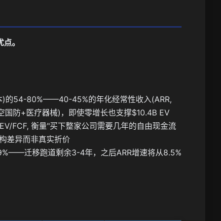
优点。
54-80%——40-45%的年化经常性收入(ARR,
防+医疗器械)，即使零增长也支撑$10.4B EV
流(EV/FCF, 衡量"买下整家公司需要几年的自由现金流
润率结构差异而非真实折价
.9%——迁移跑道剩余3-4年，之后ARR增速将从8.5%