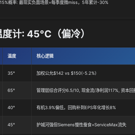
5%概率: 最现实负面场景=每季度微miss，5年累计-30%
度计: 45°C（偏冷）
温度
核心逻辑
35°
加权公允$142 vs $150(-5.2%)
65°
管理层综合评分6.5/10, 现金流/净利润117%, 资
40°
有机3.9%偏低，回购补到EPS年化增长8%
45°
护城河强但Siemens慢性蚕食+ServiceMax流失