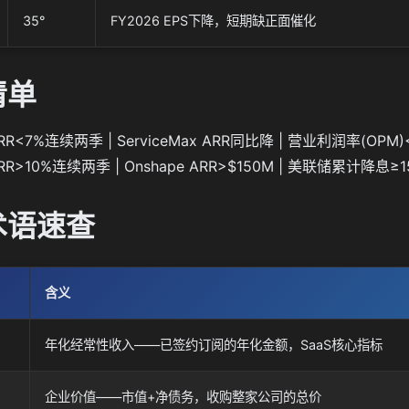
35°
FY2026 EPS下降，短期缺正面催化
清单
ARR<7%连续两季 | ServiceMax ARR同比降 | 营业利润率(O
ARR>10%连续两季 | Onshape ARR>$150M | 美联储累计降息≥1
术语速查
含义
年化经常性收入——已签约订阅的年化金额，SaaS核心指标
企业价值——市值+净债务，收购整家公司的总价