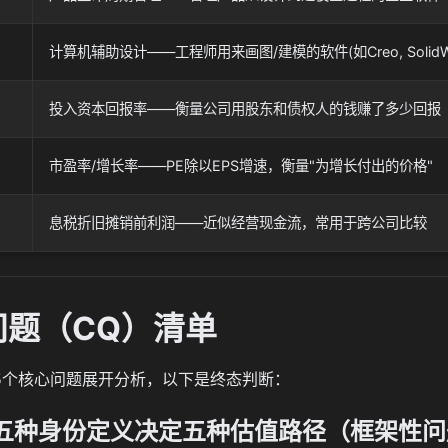
计算机辅助设计——工程师用来画图/建模的软件(如Creo, SolidWo
投入资本回报率——衡量公司用股东和债权人的钱赚了多少回报
市盈率/增长率——PE除以EPS增速，衡量"为增长付出的价格"
息税折旧摊销前利润——近似经营现金流，常用于跨公司比较
问题（CQ）清单
5个核心问题展开分析，以下是终态判断：
：五种身份定义决定五种估值路径（框架性问