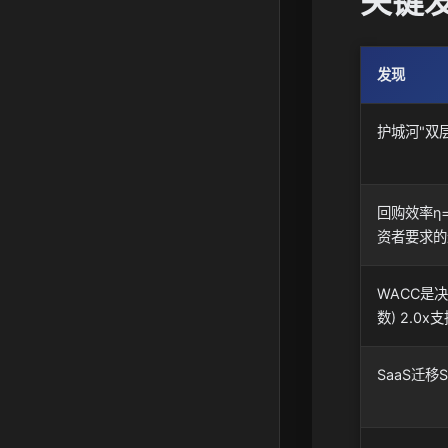
关键
发现
护城河"双层
回购效率η=
资者要求的
WACC是决
数) 2.0x支
SaaS迁移