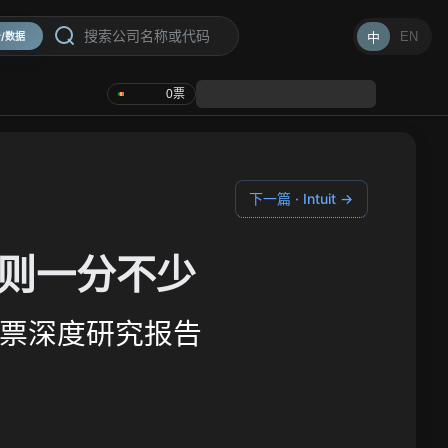
EN
中
/数据
0
票
下一篇 · Intuit →
则一分不少
C) 股票深度研究报告