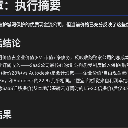
章：执行摘要
家被护城河保护的优质现金流公司，但当前价格已充分反映了这些
话结论
河价值占企业价值(EV, 市值+净债务，反映收购整家公司的总成本)的
订阅收入——SaaS公司最核心的增长指标)受制度嵌入保护(航空国
E)折价28%(vs Autodesk)是会计幻觉——企业价值/自由现金
2.3x，和Autodesk的22.6x几乎相同。"便宜"的感觉来自利
SaaS迁移提价(从本地部署转云订阅时的1.5-2.5倍提价)后仅3
结果