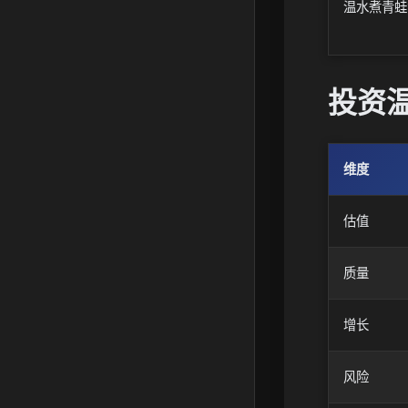
温水煮青蛙1
投资温
维度
估值
质量
增长
风险