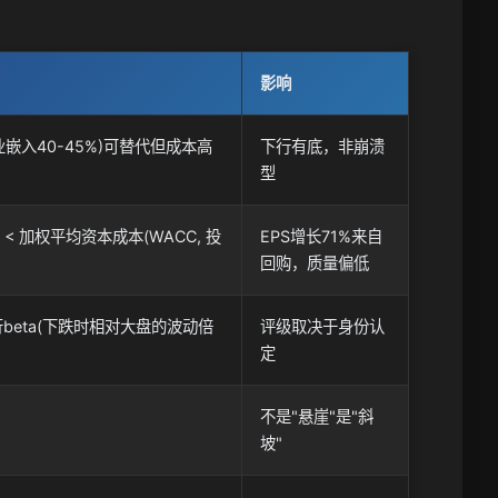
影响
业嵌入40-45%)可替代但成本高
下行有底，非崩溃
型
% < 加权平均资本成本(WACC, 投
EPS增长71%来自
回购，质量偏低
下行beta(下跌时相对大盘的波动倍
评级取决于身份认
定
不是"悬崖"是"斜
坡"