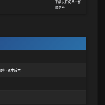
不触发任何单一预
警信号
本回报率>资本成本