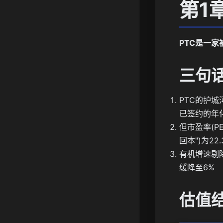
第1
PTC是一
三句
PTC的护城
已签约的年化
但市盈率(P
回本")为2
有机增速剔除
缓降至6%
估值