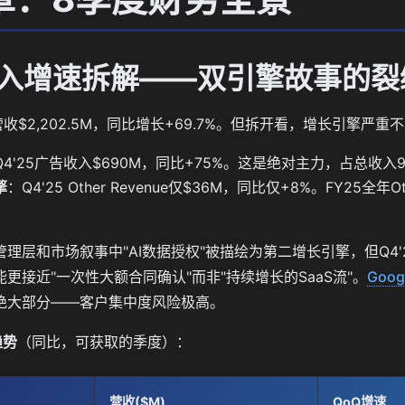
 收入增速拆解——双引擎故事的裂
总营收$2,202.5M，同比增长+69.7%。但拆开看，增长引擎严重
Q4'25广告收入$690M，同比+75%。这是绝对主力，占总收入9
擎
：Q4'25 Other Revenue仅$36M，同比仅+8%。FY25全年O
管理层和市场叙事中"AI数据授权"被描绘为第二增长引擎，但Q4'
更接近"一次性大额合同确认"而非"持续增长的SaaS流"。
Goog
e的绝大部分——客户集中度风险极高。
趋势
（同比，可获取的季度）：
营收($M)
QoQ增速