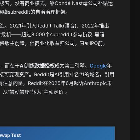
客。没有商业模式，靠Condé Nast母公司补贴运
subreddit的自治治理框架。
21年引入Reddit Talk(语音)、2022年推出
机——超过8,000个subreddit参与抗议"黑暗
无偿版主创造，但商业化收益归公司。直到IPO前，
身，而在于
AI训练数据授权
成为第二引擎。
Google
年
直接可变现资产。Reddit是AI引用排名#1的域名，引用
值得注意的是，Reddit在2025年6月起诉Anthropic未
从"被动被爬"转为"主动定价"。
Swap Test