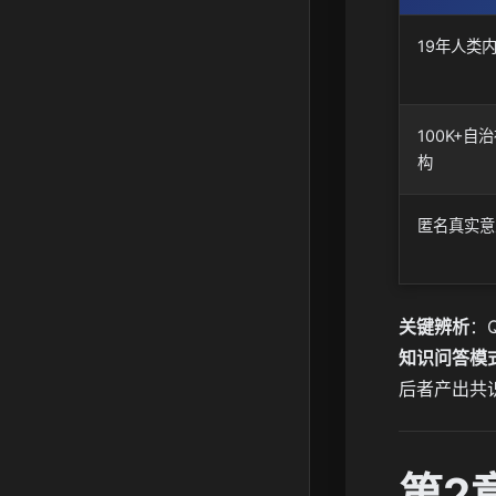
19年人类
100K+自
构
匿名真实意
关键辨析
：
知识问答模
后者产出共
第2