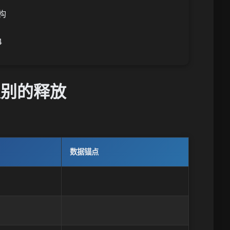
构

级别的释放
数据锚点