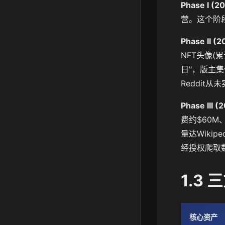
Phase I (
营。这个阶段
Phase II 
NFT头像(
日"，版主
Reddit
Phase II
费约$60M
量达Wikip
经授权爬取数
1.3 
核心资产