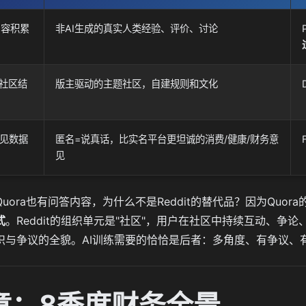
内容积累
非AI生成的真实人类经验、评价、讨论
治社区结
版主驱动的主题社区，自建规则和文化
见数据
匿名=说真话，比实名平台更坦诚的消费/健康/财务意
见
Quora也有问答内容，为什么不是Reddit的替代品？因为Quo
式
。Reddit的组织单元是"社区"，用户在社区中持续互动、争
识与争议的全貌。AI训练需要的恰恰是后者：多角度、有争议、
章：8季度财务全景