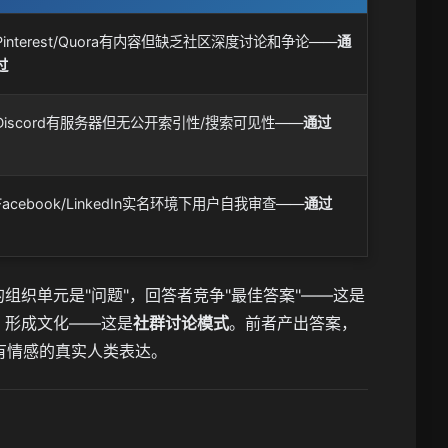
Pinterest/Quora有内容但缺乏社区深度讨论和争论——
通
过
Discord有服务器但无公开索引性/搜索可见性——
通过
Facebook/LinkedIn实名环境下用户自我审查——
通过
ra的组织单元是"问题"，回答者竞争"最佳答案"——这是
论、形成文化——这是
社群讨论模式
。前者产出答案，
有情感的真实人类表达。