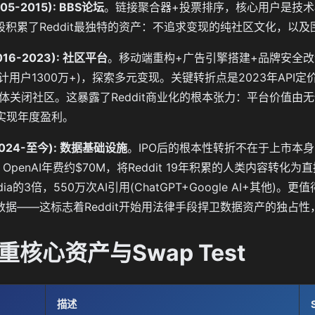
2005-2015): BBS论坛
。链接聚合器+投票排序，核心用户是技术极
积累了Reddit最独特的资产：不追求变现的纯社区文化，以及围绕
(2016-2023): 社区平台
。移动端重构+广告引擎搭建+品牌安全改造。20
累计用户1300万+)，探索多元变现。关键转折点是2023年API定价危
集体关闭社区。这暴露了Reddit商业化的根本张力：平台价值由
从未实现年度盈利。
I (2024-至今): 数据基础设施
。IPO后的根本性转折不在于上市本
、OpenAI年费约$70M，将Reddit 19年积累的人类内容转化为
edia的3倍，550万次AI引用(ChatGPT+Google AI+其他)。更
据——这标志着Reddit开始用法律手段捍卫数据资产的独占性，
三重核心资产与Swap Test
描述