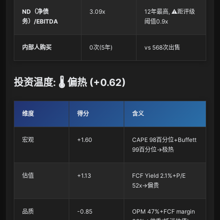
ND（净债
3.09x
12年最高, ⚠️距评级
务）/EBITDA
阈值0.9x
内部人购买
0次(5年)
vs 568次出售
投资温度: 🌡️ 偏热 (+0.62)
维度
得分
含义
宏观
+1.60
CAPE 98百分位+Buffett
99百分位→极热
估值
+1.13
FCF Yield 2.1%+P/E
52x→偏贵
品质
-0.85
OPM 47%+FCF margin