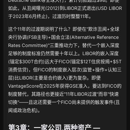
Deutsche Bank等全球大行，累计罚款超过$9B。即便
如此，从丑闻曝光(2012)到LIBOR正式退出(USD LIBOR
于2023年6月终止)，过渡历时整整11年。
这个11年的过渡期说明了什么？即使在"欺诈丑闻+全球
央行协调(FSB主导)+国会立法(Alternative Reference
Rates Committee)"三重推动力下，替代一个嵌入深度
足够的制度标准仍然需要十年以上。LIBOR的嵌入深度
(锚定$300T合约)远大于FICO(锚定$12T住房按揭+$5T
消费信贷)，但FICO的制度嵌入层次(监管+操作+认知三
层)比LIBOR(主要是合约嵌入)更为复杂。即便
VantageScore在2025年获得GSE准入，要达到FICO的
制度替代，其路径也更接近"11年LIBOR过渡"而非"快速
切换"——且这还需要一个FICO尚未提供的触发事件(丑
闻或政治危机)。
第3章：一家公司,两种资产 —