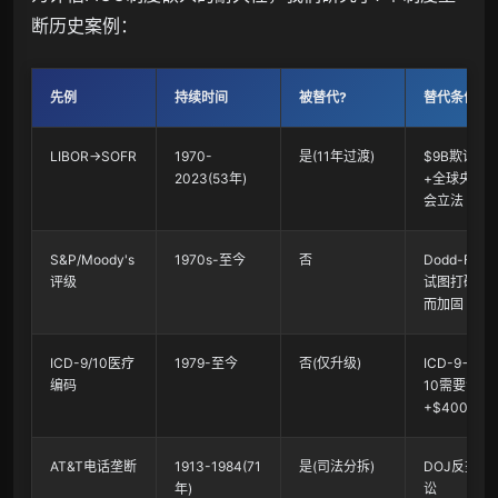
断历史案例：
先例
持续时间
被替代?
替代条件
LIBOR→SOFR
1970-
是(11年过渡)
$9B欺诈丑
2023(53年)
+全球央行+
会立法
S&P/Moody's
1970s-至今
否
Dodd-Fran
评级
试图打破→
而加固
ICD-9/10医疗
1979-至今
否(仅升级)
ICD-9→ICD
编码
10需要10年
+$400B
AT&T电话垄断
1913-1984(71
是(司法分拆)
DOJ反垄断
年)
讼