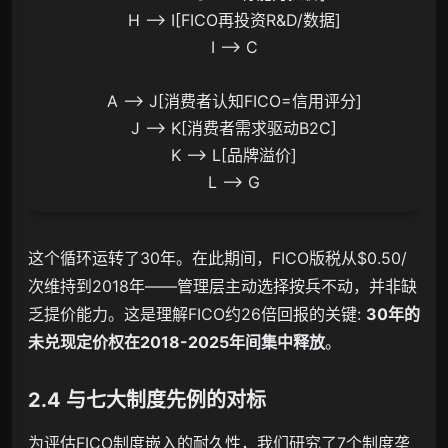
    H --> I[FICO再投资R&D/数据]

    I --> C

    A --> J[消费者认知FICO=信用评分]

    J --> K[消费者需求驱动B2C]

    K --> L[品牌溢价]

    L --> G
这个循环运转了30年。在此期间，FICO版税从$0.50/
次维持到2018年——管理层主动选择按兵不动，并非缺
乏提价能力。这是理解FICO约26倍回报的关键:
30年的
未兑现定价权在2018-2025年间集中释放
。
2.4 与七大制度先例的对标
为评估FICO制度嵌入的耐久性，我们研究了7个制度垄