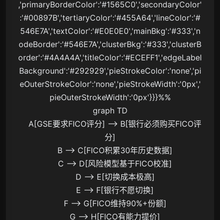
,'primaryBorderColor':'#1565C0','secondaryColor'
:'#00897B','tertiaryColor':'#455A64','lineColor':'#
546E7A','textColor':'#E0E0E0','mainBkg':'#333','n
odeBorder':'#546E7A','clusterBkg':'#333','clusterB
order':'#4A4A4A','titleColor':'#ECEFF1','edgeLabel
Background':'#292929','pieStrokeColor':'none','pi
eOuterStrokeColor':'none','pieStrokeWidth':'0px','
pieOuterStrokeWidth':'0px'}}}%%

graph TD

    A[GSE要求FICO评分] --> B[银行必须购买FICO评
分]

    B --> C[FICO积累30年历史数据]

    C --> D[风险模型基于FICO校准]

    D --> E[切换成本极高]

    E --> F[银行不愿切换]

    F --> G[FICO维持90%+份额]

    G --> H[FICO有能力提价]
