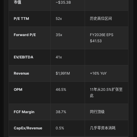
市值
~$35.3B
P/E TTM
52x
历史高位区间
Forward P/E
35x
FY2026E EPS
$41.53
EV/EBITDA
41x
Revenue
$1,991M
+16% YoY
OPM
46.5%
11年从20.5%扩张至
此
FCF Margin
38.7%
同行顶级
CapEx/Revenue
0.5%
几乎零资本消耗