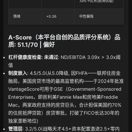
39%→优秀(抵消估值)
情绪
+0.36
中性偏强
A-Score（本平台自创的品质评分系统）品
质: 51.1/70 | 偏好
杠杆健康度检查: 未通过
: ND/EBITDA 3.09x > 3.0x阈
值
制度嵌入
: 4.5/5.0(从5.0降级, 因FHFA——联邦住房金
融局，美国房贷市场的最高监管机构——于2024年批准
VantageScore可用于GSE（Government-Sponsored
Enterprises，即房利美Fannie Mae和房地美Freddie
Mac，两家政府支持的房贷巨头，合计担保美国约70%
的住房抵押贷款）房贷审批，打破了FICO长达30年的
独家垄断地位)
管理层
: 3.2/5.0(战略天才4.5+资本配置激进2.5+零内