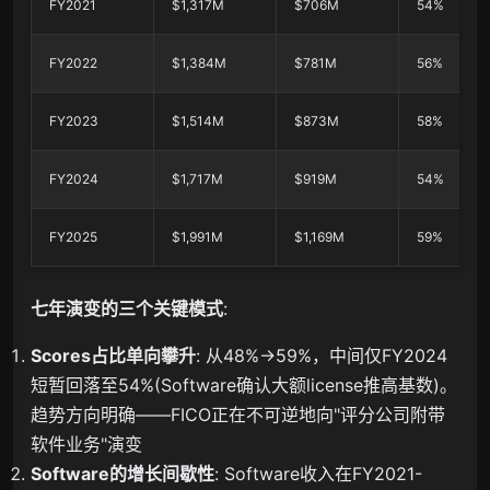
FY2021
$1,317M
$706M
54%
FY2022
$1,384M
$781M
56%
FY2023
$1,514M
$873M
58%
FY2024
$1,717M
$919M
54%
FY2025
$1,991M
$1,169M
59%
七年演变的三个关键模式
:
Scores占比单向攀升
: 从48%→59%，中间仅FY2024
短暂回落至54%(Software确认大额license推高基数)。
趋势方向明确——FICO正在不可逆地向"评分公司附带
软件业务"演变
Software的增长间歇性
: Software收入在FY2021-