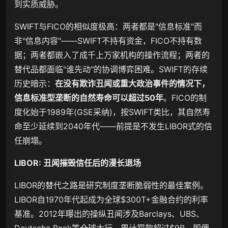
到实质威胁。
SWIFT与FICO的相似度极高：两者都是"信息标准"而
非"信息内容"——SWIFT不持有资金，FICO不持有数
据；两者都嵌入了成千上万家机构的操作流程；两者的
替代品都面临"谁先动"的协调博弈困难。SWIFT的存续
历史暗示：
在没有欺诈丑闻或重大政治事件的情况下，
信息标准型垄断的自然寿命可以超过50年
。FICO的制
度化始于1989年(GSE采纳)，按SWIFT类比，其自然寿
命至少延续到2040年代——前提是不发生LIBOR式的信
任崩塌。
LIBOR: 丑闻摧毁信任后的漫长退场
LIBOR的替代之路是研究制度垄断脆弱性的最佳案例。
LIBOR自1970年代起成为全球$300T+金融合约的利率
基准。2012年曝出的操纵丑闻涉及Barclays、UBS、