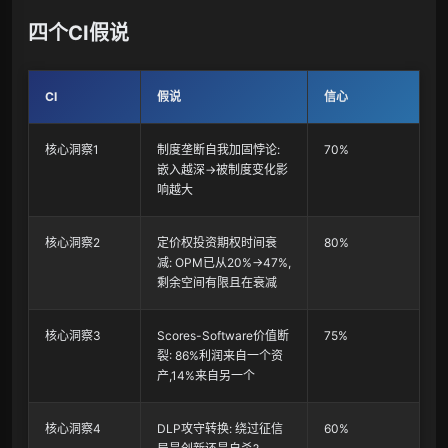
四个CI假说
CI
假说
信心
核心洞察1
制度垄断自我加固悖论:
70%
嵌入越深→被制度变化影
响越大
核心洞察2
定价权投资期权时间衰
80%
减: OPM已从20%→47%,
剩余空间有限且在衰减
核心洞察3
Scores-Software价值断
75%
裂: 86%利润来自一个资
产,14%来自另一个
核心洞察4
DLP攻守转换: 绕过征信
60%