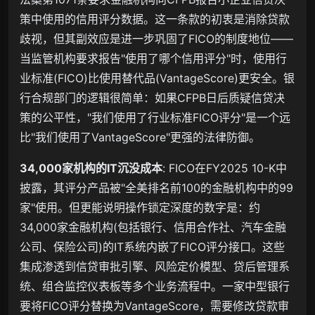
策中使用的信用评分数据。这一条款的初衷是消除贷款
歧视，但其副效应是进一步巩固了FICO的制度地位——
当监管机构要求报告"使用了哪个信用评分"时，使用行
业标准(FICO)比使用替代品(VantageScore)更安全。银
行合规部门的逻辑很简单：如果CFPB日后质疑信贷决
策的公平性，"我们使用了行业标准FICO评分"是一个远
比"我们使用了VantageScore"更强的法律防御。
34,000家机构的IT沉没成本
: FICO在FY2025 10-K中
披露，其评分产品被"全美排名前100的金融机构中的99
家"使用。但更能说明操作锁定深度的数字是：约
34,000家金融机构(包括银行、信用合作社、汽车金融
公司、保险公司)的IT系统内嵌了FICO评分接口。这些
集成渗透到信贷审批引擎、风险定价模型、贷后管理系
统、组合监控仪表板等多个业务流程中。一家中型银行
要将FICO评分替换为VantageScore，需要修改贷款审