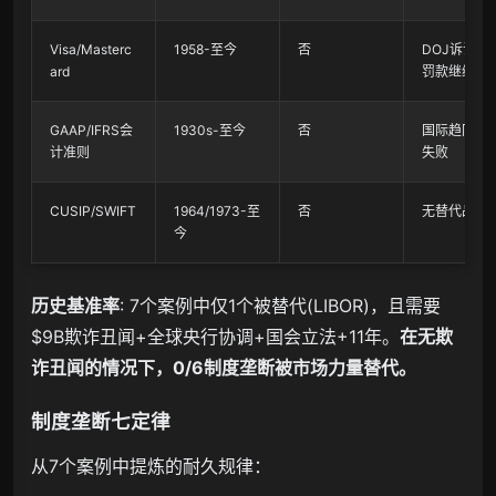
Visa/Masterc
1958-至今
否
DOJ诉讼→
ard
罚款继续运
GAAP/IFRS会
1930s-至今
否
国际趋同尝
计准则
失败
CUSIP/SWIFT
1964/1973-至
否
无替代品出
今
历史基准率
: 7个案例中仅1个被替代(LIBOR)，且需要
$9B欺诈丑闻+全球央行协调+国会立法+11年。
在无欺
诈丑闻的情况下，0/6制度垄断被市场力量替代。
制度垄断七定律
从7个案例中提炼的耐久规律：