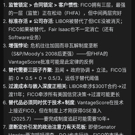
监管锁定 > 合同锁定 > 客户惯性
: FICO拥有三层，最强
的一层（监管）正在松动（FHFA），但中间两层完好
标准存活 ≠ 公司存活
: LIBOR被替代了但ICE没被消灭；
FICO如果被替代，Fair Isaac也不一定消亡（还有
Software业务）
增强悖论
: 危机往往加固而非瓦解制度垄断
（S&P/Moody's 2008后更强）——但FHFA的
VantageScore批准可能是此定律的反例
替代需要三因子齐聚
: 丑闻 + 政府协调 + 立法。FICO当
前: 0 + 0.5 + 0 = 0.5/3，远低于替代阈值
过渡成本与嵌入深度正相关
: LIBOR牵涉$300T合约→过
渡11年；FICO牵涉所有美国信贷决策→过渡可能更长
替代品必须同时优于技术+制度
: VantageScore在技术
上接近FICO，但在制度上才刚获得GSE准入
（2025.7）——要完成制度追赶可能需要10年+
垄断定价引发的政治注意力有天花板
: 即使Senator