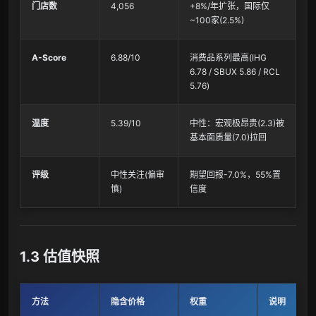
门店数
4,056
+8%/年扩张，国际仅
~100家(2.5%)
A-Score
6.88/10
消费品系列最高(IHG
6.78 / SBUX 5.86 / RCL
5.76)
温度
5.39/10
中性：宏观极昂贵(2.3)被
基本面质量(7.0)拉回
评级
中性关注(偏审
期望回报-7.0%，55%置
慎)
信度
1.3 估值快照
方法
隐含价格
权重
说明