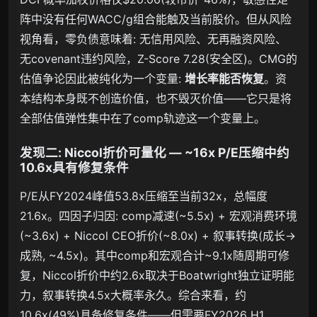
阵中没有任何WACC/g组合能触及当前股价。但从风险
视角看，零负债意味着: 无信用风险、无再融资风险、
无covenant违约风险，Z-Score 7.28(安全区)。CMG的
估值争论因此被纯化为一个变量:
增长率能否恢复
。资
本结构本身既不创造价值，也不毁灭价值——它只是将
全部估值弹性集中在了comp轨迹这一个变量上。
发现二: Niccol折价可量化 — ~16x P/E压缩中约
10.6x具有修复条件
P/E从FY2024峰值53.8x压缩至当前32x，总幅度
21.6x。四因子归因: comp减速(~5.5x) + 宏观消费环境
(~3.6x) + Niccol CEO折价(~8.0x) + 叙事转换(成长→
成熟, ~4.5x)。其中comp和宏观合计~9.1x随周期可修
复，Niccol折价中约2.6x取决于Boatwright独立证明能
力，叙事转换4.5x大概率永久。综合来看，约
10.6x(49%)具备修复条件——但需要FY2026 H1