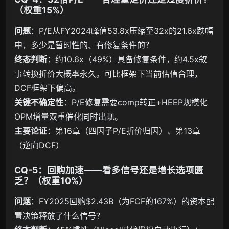
（权重15%）
问题
：P/E从FY2024峰值53.8x压缩至32x的21.6x跌幅
中，多少是暂时性的、有修复条件的？
终态判断
：约10.6x（49%）具备修复条件，约4.5x叙
事转换折价大概率永久。可比框架下当前估值合理，
DCF框架下偏高。
关键不确定性
：P/E修复需要comp转正+HEEP规模化
OPM增量双重催化同时出现。
主要论证
：第16章（四因子P/E折价归因）、第13章
（逆向DCF）
CQ-5：回购加速——看多信号还是增长选项匮
乏？（权重10%）
问题
：FY2025回购$2.43B（为FCF的167%）的资本配
置决策释放了什么信号？