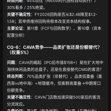
终态判断
：45%惯性（Niccol时代授权自动执行）/
30%看多 / 25%绝望。
关键不确定性
：FY2026回购是否从$2.4B降至$1.2-
1.5B；若举债维持回购将根本改变资本结构叙事。
主要论证
：第11章（FCF与回购数学）、第10章（资本
配置分析）
CQ-6：CAVA竞争——品类扩张还是份额替代？
（权重5%）
问题
：CAVA的崛起（IPO后市值$15B+）是在扩大地中
海快休闲品类的总盘子，还是在直接替代CMG的客流？
终态判断
：70%品类扩张（非替代）。品类低重叠（墨
西哥vs地中海）+地理缓冲，但客群高重叠→中期胃口
份额竞争。
关键不确定性
：CAVA门店数加速突破500家后的客流
分流效应。
主要论证
：第2章（竞争地图）、第6章（品牌分析）