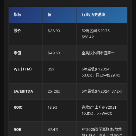
指标
值
行业/历史语境
股价
$36.93
52周区间 $29.75 -
$58.42
市值
$49.5B
全美快休闲市值第一
P/E (TTM)
32x
5年最低(FY2024:
53.8x)，同业中位29.4x
EV/EBITDA
25-26x
5年最低(FY2024: 37.2x)
ROIC
18.9%
连续5年上升(FY2021:
10.8%)，>>WACC
ROE
47.4%
FY2025数学膨胀(权益乘
数3.18x)，真实运营ROIC