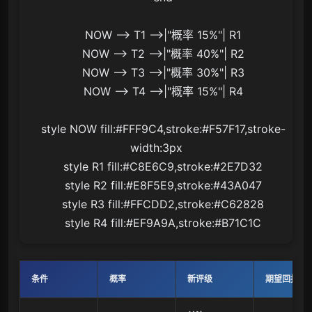
    NOW --> T1 -->|"概率 15%"| R1

    NOW --> T2 -->|"概率 40%"| R2

    NOW --> T3 -->|"概率 30%"| R3

    NOW --> T4 -->|"概率 15%"| R4

    style NOW fill:#FFF9C4,stroke:#F57F17,stroke-
width:3px

    style R1 fill:#C8E6C9,stroke:#2E7D32

    style R2 fill:#E8F5E9,stroke:#43A047

    style R3 fill:#FFCDD2,stroke:#C62828

条件
概率
新评级
期望回报迁