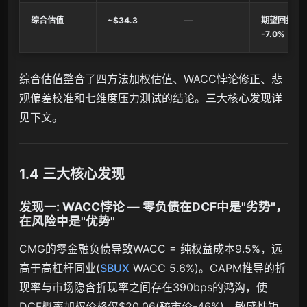
综合估值
~$34.3
—
期望回报
-7.0%
综合估值整合了四方法加权估值、WACC悖论修正、悲
观偏差校准和七维度压力测试的结论。三大核心发现详
见下文。
1.4 三大核心发现
发现一: WACC悖论 — 零负债在DCF中是"劣势"，
在风险中是"优势"
CMG的零金融负债导致WACC = 纯权益成本9.5%，远
高于高杠杆同业(
SBUX
WACC 5.6%)。CAPM推导的折
现率与市场隐含折现率之间存在390bps的鸿沟，使
DCF概率加权价格仅$20.06(较市价-46%)，敏感性矩