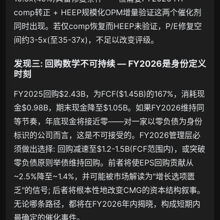
comp转正 + HEEP规模化OPM增量验证这两个催化剂
同时出现。若仅comp恢复而HEEP未验证，P/E修复空
间约3-5x(至35-37x)，不足以改变评级。
发现三: 回购数学不可持续 — FY2026是身份定义
时刻
FY2025回购$2.43B，为FCF($1.45B)的167%，消耗现
金$0.98B，期末现金降至$1.05B。如果FY2026维持同
等节奏，年底现金将接近零——对一家以零负债为身份
标识的公司而言，这是不可接受的。FY2026管理层必
须做出选择: 回购减速至$1.2-1.5B(FCF范围内)，或突破
零负债原则举债维持回购。前者将使EPS回购贡献从
~2.5%降至~1.4%，并可能被市场解读为"增长选项匮
乏"的信号; 后者将根本性地改变CMG的资本结构叙事。
无论哪条路径，都将在FY2026年内揭晓，构成短期内
最确定的催化事件。