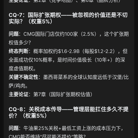
CQ-7：国际扩张期权——被忽视的价值还是不切
实际？（权重5%）
问题
：CMG国际门店仅约100家（2.5%），这个扩张期
权值多少？
终态判断
：概率加权约$1.6-2.9B（每股$1.2-2.2），但
全面成功仅10%概率，是时间价值极长（10年+）的深
度虚值期权。
关键不确定性
：墨西哥菜系的全球认知度远低于汉堡/比
萨/鸡肉。
主要论证
：第7章（国际扩张期权估值）
CQ-8：关税成本传导——管理层能扛住多久不提
价？（权重5%）
问题
：牛油果25%关税+最低工资上涨的成本压力下，
CMG能否维持"尽可能不提价"策略？