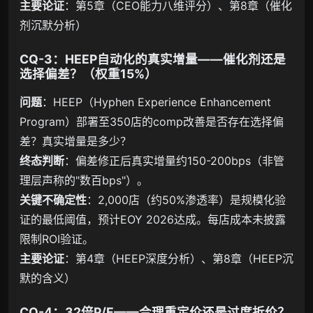
主要论证
：第5章（CEO能力八维评分）、第8章（催化
剂沉默分析）
CQ-3：HEEP自动化的真实增量——催化剂还是
选择偏差？（权重15%）
问题
：HEEP（Hyphen Experience Enhancement
Program）部署至350店的comp改善是否存在选择偏
差？真实增量是多少？
终态判断
：偏差修正后真实增量约150-200bps（非管
理层声称的"数百bps"）。
关键不确定性
：2,000店（约50%渗透率）是规模化验
证的最低阈值，预计EOY 2026达成。每店成本未披露
限制ROI验证。
主要论证
：第4章（HEEP深度分析）、第8章（HEEP沉
默的含义）
CQ-4：32倍P/E——合理重定价还是过度折价？