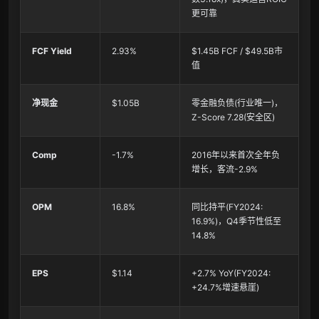
更可靠
FCF Yield
2.93%
$1.45B FCF / $49.5B市
值
净现金
$1.05B
零金融负债(行业唯一)，
Z-Score 7.28(安全区)
Comp
-1.7%
2016年以来首次全年负
增长，客流-2.9%
OPM
16.8%
同比持平(FY2024:
16.9%)，Q4季节性低至
14.8%
EPS
$1.14
+2.7% YoY(FY2024:
+24.7%增速悬崖)