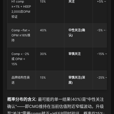
H1 comp
15%
关注
+5% ~ +15
≥+1% + HEEP
2,000店OPM
验证
Comp ~flat +
40%
中性关注(确
-5% ~ +5%
OPM ≥16%维
认)
持
Comp < -2%
30%
审慎关注
-15% ~ -25
或 OPM <
15%
品牌结构性衰
15%
审慎关注(深
-25% ~ -4
退
度)
概率分布的含义
: 最可能的单一结果(40%)是"中性关注
确认"——即CMG维持在当前估值附近窄幅波动。升级
至"关注"需要comp转正+HEEP同时验证，概率仅15%;