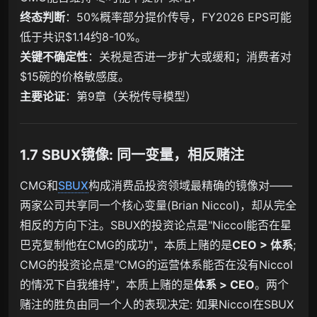
终态判断
：50%概率部分提价传导，FY2026 EPS可能
低于共识$1.14约8-10%。
关键不确定性
：关税是否进一步扩大或缓和；消费者对
$15碗的价格敏感度。
主要论证
：第9章（关税传导模型）
1.7 SBUX镜像: 同一变量，相反赌注
CMG和
SBUX
构成消费品投资领域最精确的镜像对——
两家公司共享同一个核心变量(Brian Niccol)，却从完全
相反的方向下注。SBUX的投资论点是"Niccol能否在星
巴克复制他在CMG的成功"，本质上赌的是
CEO > 体系
;
CMG的投资论点是"CMG的运营体系能否在没有Niccol
的情况下自我维持"，本质上赌的是
体系 > CEO
。两个
赌注的胜负由同一个人的表现决定: 如果Niccol在SBUX