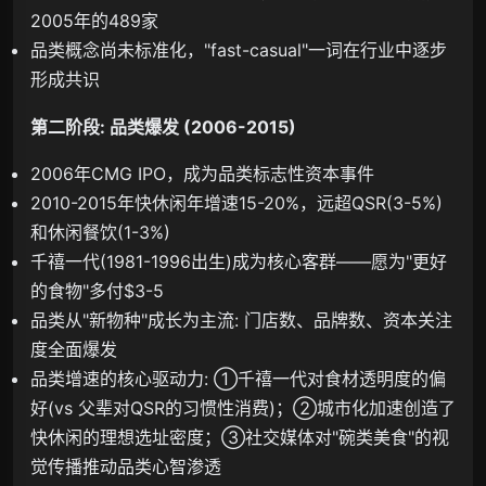
2005年的489家
品类概念尚未标准化，"fast-casual"一词在行业中逐步
形成共识
第二阶段: 品类爆发 (2006-2015)
2006年CMG IPO，成为品类标志性资本事件
2010-2015年快休闲年增速15-20%，远超QSR(3-5%)
和休闲餐饮(1-3%)
千禧一代(1981-1996出生)成为核心客群——愿为"更好
的食物"多付$3-5
品类从"新物种"成长为主流: 门店数、品牌数、资本关注
度全面爆发
品类增速的核心驱动力: ①千禧一代对食材透明度的偏
好(vs 父辈对QSR的习惯性消费)；②城市化加速创造了
快休闲的理想选址密度；③社交媒体对"碗类美食"的视
觉传播推动品类心智渗透