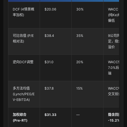
DCF (4情景概
$20.06
30%
WACC 9.5%
率加权)
(纯Ke)结构
偏低
可比估值 (P/E
$38.4
35%
9公司同业锚
相对法)
定，隐含品
溢价
逆向DCF调整
$31.0
20%
WACC修正
7.0%后的保
端
多方法均值
$37.8
15%
WACC中性
(Lynch/PEG/E
交叉验证
V-EBITDA)
加权综合
$31.33
—
隐含回报
(Pre-RT)
-15.2%